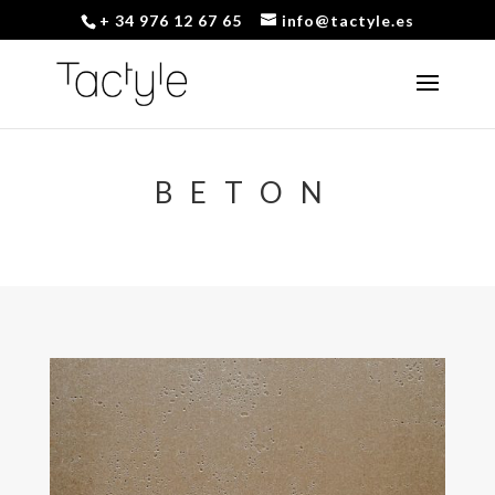
+ 34 976 12 67 65
info@tactyle.es
BETON