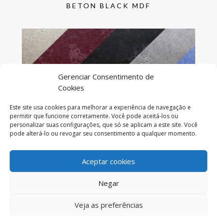
BETON BLACK MDF
Gerenciar Consentimento de
Cookies
Este site usa cookies para melhorar a experiência de navegação e
permitir que funcione corretamente. Você pode aceitá-los ou
personalizar suas configurações, que só se aplicam a este site. Você
pode alterá-lo ou revogar seu consentimento a qualquer momento.
BETON INNOVUS COLOURED MDF
Aceptar cookies
Negar
Copyright © 2020 Maderas Unidas -
Política de Cookies
-
Veja as preferências
Política de privacidad
-
Aviso Legal