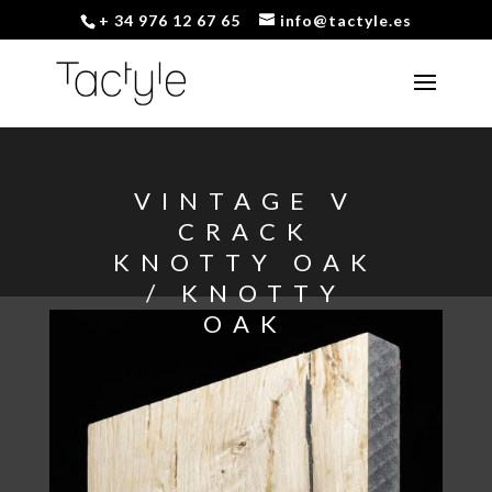
+ 34 976 12 67 65
info@tactyle.es
VINTAGE V
CRACK
KNOTTY OAK
/ KNOTTY
OAK